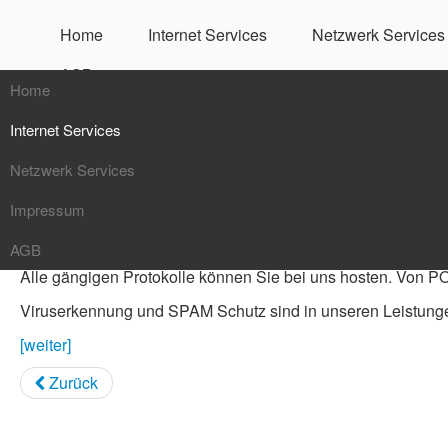
Home
Internet Services
Netzwerk Services
AGB
Home
Mailservice w
Internet Services
Netzwerk Services
Mailservice
Hier finden Sie einen Überblick über unsere Mail Dienstleis
Impressum
Webservice
Netzwerküberwachung
AGB
DNS Service
NAS / SAN
Alle gängigen Protokolle können Sie bei uns hosten. Von PO
Server Hosting
VOIP
Viruserkennung und SPAM Schutz sind in unseren Leistu
Kaspersky Service
VPN / Firewalls
[weiter]
Zurück