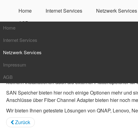
Home
Internet Services
Netzwerk Services
AGB
Home
NAS / SAN
Internet Services
Netzwerk Services
Mailservice
NAS Speicher bieten ihnen die Möglichkeit in kleinen bis mi
Impressum
Webservice
Netzwerküberwachung
NAS Speicher konnen von 1TB bis zu 64TB ihre Daten im Ne
AGB
DNS Service
NAS / SAN
kleinern Installationen auch als externer Plattenspeicher für 
Server Hosting
VOIP
SAN Speicher bieten hier noch einige Optionen mehr und sin
Anschlüsse über Fiber Channel Adapter bieten hier noch me
Kaspersky Service
VPN / Firewalls
Wir bieten Ihnen getestete Lösungen von QNAP, Lenovo, Ne
Zurück